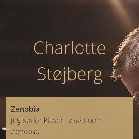
Charlotte
Støjberg
Zenobia
Jeg spiller klaver i visetrioen
Zenobia.