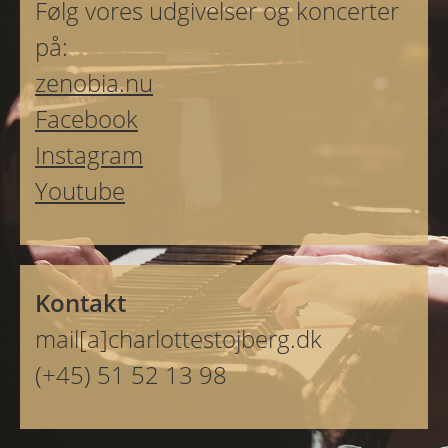
Følg vores udgivelser og koncerter
på:
zenobia.nu
Facebook
Instagram
Youtube
Kontakt
mail[a]charlottestojberg.dk
(+45) 51 52 13 98